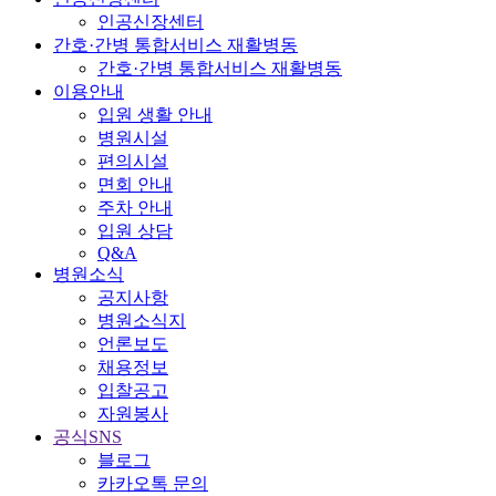
인공신장센터
간호·간병 통합서비스 재활병동
간호·간병 통합서비스 재활병동
이용안내
입원 생활 안내
병원시설
편의시설
면회 안내
주차 안내
입원 상담
Q&A
병원소식
공지사항
병원소식지
언론보도
채용정보
입찰공고
자원봉사
공식SNS
블로그
카카오톡 문의