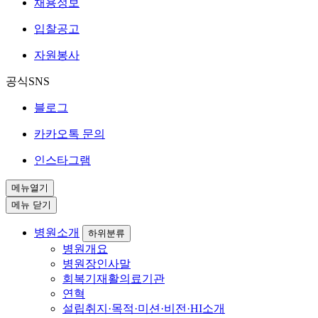
채용정보
입찰공고
자원봉사
공식SNS
블로그
카카오톡 문의
인스타그램
메뉴열기
메뉴 닫기
병원소개
하위분류
병원개요
병원장인사말
회복기재활의료기관
연혁
설립취지·목적·미션·비전·HI소개