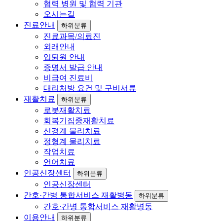
협력 병원 및 협력 기관
오시는길
진료안내
하위분류
진료과목/의료진
외래안내
입퇴원 안내
증명서 발급 안내
비급여 진료비
대리처방 요건 및 구비서류
재활치료
하위분류
로봇재활치료
회복기집중재활치료
신경계 물리치료
정형계 물리치료
작업치료
언어치료
인공신장센터
하위분류
인공신장센터
간호·간병 통합서비스 재활병동
하위분류
간호·간병 통합서비스 재활병동
이용안내
하위분류