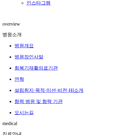
인스타그램
overview
병원소개
병원개요
병원장인사말
회복기재활의료기관
연혁
설립취지·목적·미션·비전·HI소개
협력 병원 및 협력 기관
오시는길
medical
진료안내