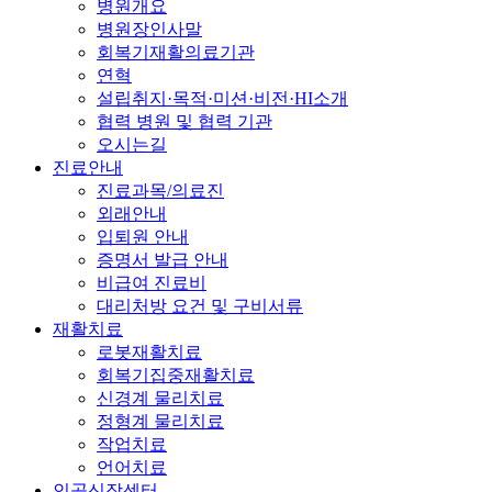
병원개요
병원장인사말
회복기재활의료기관
연혁
설립취지·목적·미션·비전·HI소개
협력 병원 및 협력 기관
오시는길
진료안내
진료과목/의료진
외래안내
입퇴원 안내
증명서 발급 안내
비급여 진료비
대리처방 요건 및 구비서류
재활치료
로봇재활치료
회복기집중재활치료
신경계 물리치료
정형계 물리치료
작업치료
언어치료
인공신장센터