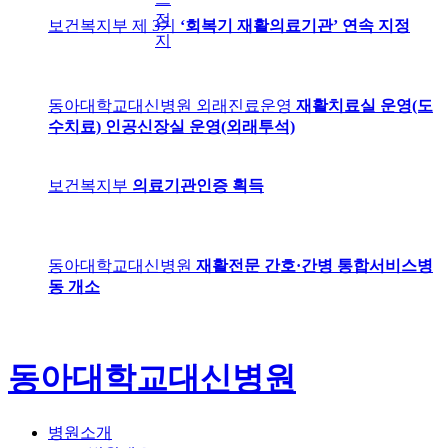
정
보건복지부 제 3기
‘회복기 재활의료기관’ 연속 지정
지
동아대학교대신병원 외래진료운영
재활치료실 운영(도
수치료) 인공신장실 운영(외래투석)
보건복지부
의료기관인증 획득
동아대학교대신병원
재활전문 간호·간병 통합서비스병
동 개소
동아대학교대신병원
병원소개