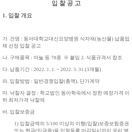
입 찰 공 고
1.
입찰 개요
가. 건명 : 동아대학교대신요양병원 식자재(농산물) 납품업
체 선정 입찰 공고
나. 구매품목 : 마늘 등 78종 ※ 붙임 2. 식품규격서 참조
다. 납품기간 : 2022. 1. 1. ~ 2022. 3. 31.(3개월)
라. 입찰방법 : 일반경쟁입찰(총액), 단가계약
마. 낙찰자 결정 : 학교법인 동아학숙에서 정한 예정가격 이
하 최저가격 낙찰제
바. 입찰보증금
1)
입찰금액의 5/100 이상의 이행(입찰)보증보험증권
또는 현금(입금증)을 입찰등록 마감일시까지
우리 병