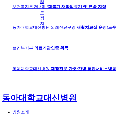
라
보건복지부 제 3기
‘회복기 재활의료기관’ 연속 지정
이
드
정
지
동아대학교대신병원 외래진료운영
재활치료실 운영(도수
보건복지부
의료기관인증 획득
동아대학교대신병원
재활전문 간호·간병 통합서비스병동
동아대학교대신병원
병원소개