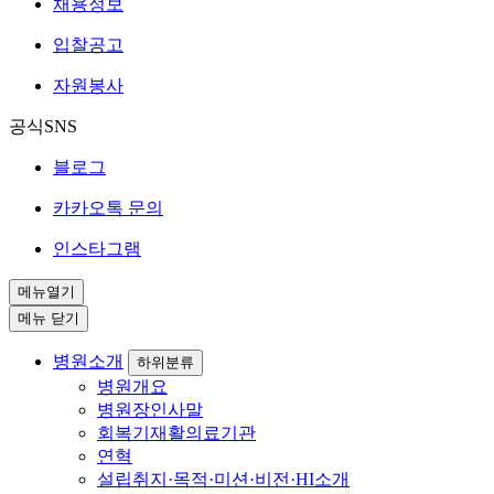
채용정보
입찰공고
자원봉사
공식SNS
블로그
카카오톡 문의
인스타그램
메뉴열기
메뉴 닫기
병원소개
하위분류
병원개요
병원장인사말
회복기재활의료기관
연혁
설립취지·목적·미션·비전·HI소개