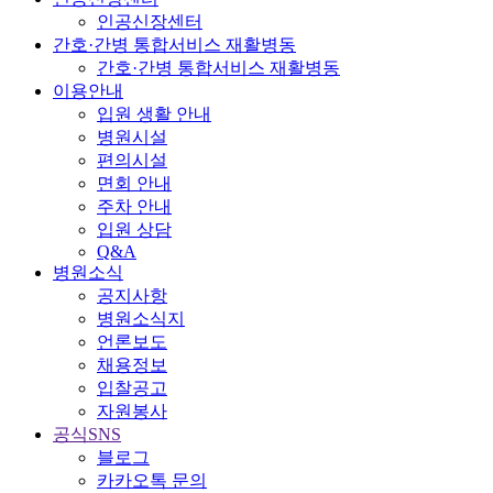
인공신장센터
간호·간병 통합서비스 재활병동
간호·간병 통합서비스 재활병동
이용안내
입원 생활 안내
병원시설
편의시설
면회 안내
주차 안내
입원 상담
Q&A
병원소식
공지사항
병원소식지
언론보도
채용정보
입찰공고
자원봉사
공식SNS
블로그
카카오톡 문의