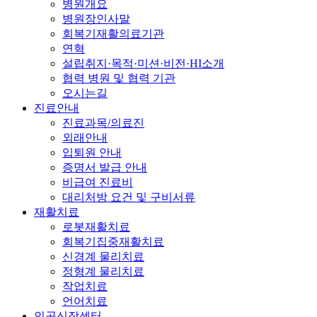
병원개요
병원장인사말
회복기재활의료기관
연혁
설립취지·목적·미션·비전·HI소개
협력 병원 및 협력 기관
오시는길
진료안내
진료과목/의료진
외래안내
입퇴원 안내
증명서 발급 안내
비급여 진료비
대리처방 요건 및 구비서류
재활치료
로봇재활치료
회복기집중재활치료
신경계 물리치료
정형계 물리치료
작업치료
언어치료
인공신장센터