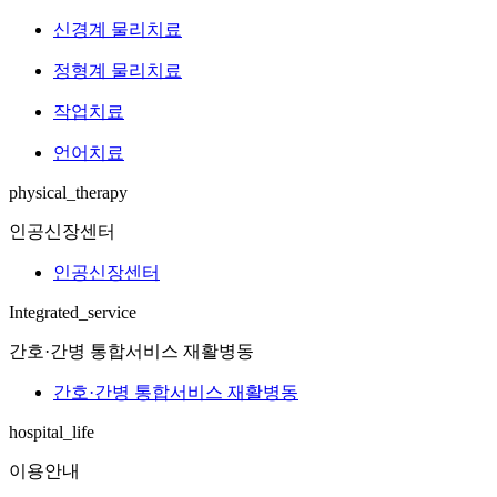
신경계 물리치료
정형계 물리치료
작업치료
언어치료
physical_therapy
인공신장센터
인공신장센터
Integrated_service
간호·간병 통합서비스 재활병동
간호·간병 통합서비스 재활병동
hospital_life
이용안내