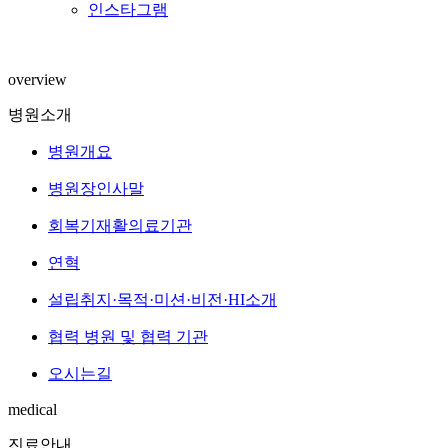
인스타그램
overview
병원소개
병원개요
병원장인사말
회복기재활의료기관
연혁
설립취지·목적·미션·비전·HI소개
협력 병원 및 협력 기관
오시는길
medical
진료안내