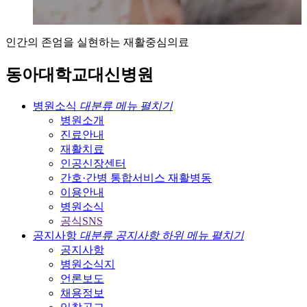
인
간
의
존
엄
을
실
현
하
는
재
활
중
심
의
료
동
아
대
학
교
대
신
병
원
병원소식
대분류 메뉴 펼치기
병원소개
진료안내
재활치료
인공신장센터
간호·간병 통합서비스 재활병동
이용안내
병원소식
공식SNS
공지사항
대분류 공지사항 하위 메뉴 펼치기
공지사항
병원소식지
언론보도
채용정보