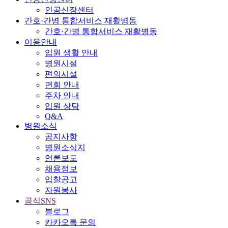
인공신장센터
간호·간병 통합서비스 재활병동
간호·간병 통합서비스 재활병동
이용안내
입원 생활 안내
병원시설
편의시설
면회 안내
주차 안내
입원 상담
Q&A
병원소식
공지사항
병원소식지
언론보도
채용정보
입찰공고
자원봉사
공식SNS
블로그
카카오톡 문의