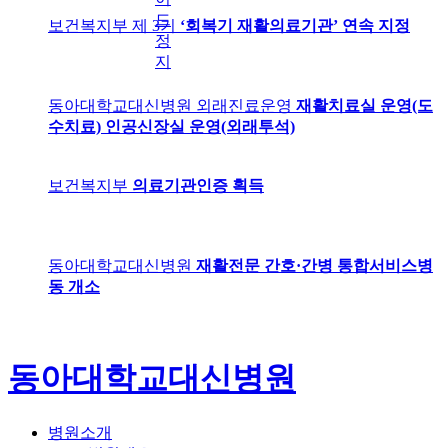
드
보건복지부 제 3기
‘회복기 재활의료기관’ 연속 지정
정
지
동아대학교대신병원 외래진료운영
재활치료실 운영(도
수치료) 인공신장실 운영(외래투석)
보건복지부
의료기관인증 획득
동아대학교대신병원
재활전문 간호·간병 통합서비스병
동 개소
동아대학교대신병원
병원소개