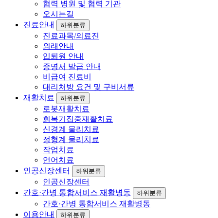
협력 병원 및 협력 기관
오시는길
진료안내
하위분류
진료과목/의료진
외래안내
입퇴원 안내
증명서 발급 안내
비급여 진료비
대리처방 요건 및 구비서류
재활치료
하위분류
로봇재활치료
회복기집중재활치료
신경계 물리치료
정형계 물리치료
작업치료
언어치료
인공신장센터
하위분류
인공신장센터
간호·간병 통합서비스 재활병동
하위분류
간호·간병 통합서비스 재활병동
이용안내
하위분류