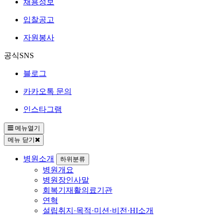
채용정보
입찰공고
자원봉사
공식SNS
블로그
카카오톡 문의
인스타그램
메뉴열기
메뉴 닫기
병원소개
하위분류
병원개요
병원장인사말
회복기재활의료기관
연혁
설립취지·목적·미션·비전·HI소개