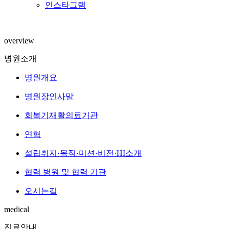
인스타그램
overview
병원소개
병원개요
병원장인사말
회복기재활의료기관
연혁
설립취지·목적·미션·비전·HI소개
협력 병원 및 협력 기관
오시는길
medical
진료안내