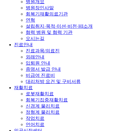
병원개요
병원장인사말
회복기재활의료기관
연혁
설립취지·목적·미션·비전·HI소개
협력 병원 및 협력 기관
오시는길
진료안내
진료과목/의료진
외래안내
입퇴원 안내
증명서 발급 안내
비급여 진료비
대리처방 요건 및 구비서류
재활치료
로봇재활치료
회복기집중재활치료
신경계 물리치료
정형계 물리치료
작업치료
언어치료
인공신장센터