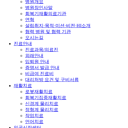
병원개요
병원장인사말
회복기재활의료기관
연혁
설립취지·목적·미션·비전·HI소개
협력 병원 및 협력 기관
오시는길
진료안내
진료과목/의료진
외래안내
입퇴원 안내
증명서 발급 안내
비급여 진료비
대리처방 요건 및 구비서류
재활치료
로봇재활치료
회복기집중재활치료
신경계 물리치료
정형계 물리치료
작업치료
언어치료
인공신장센터