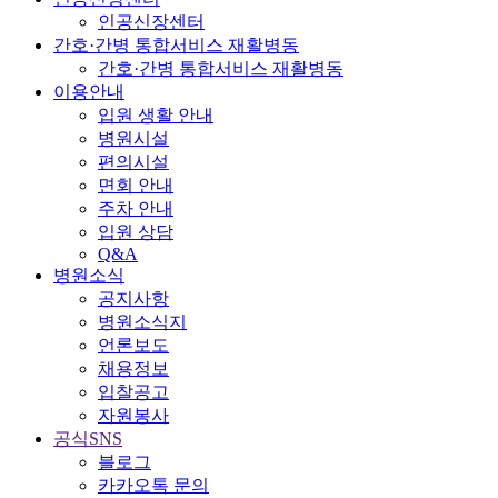
인공신장센터
간호·간병 통합서비스 재활병동
간호·간병 통합서비스 재활병동
이용안내
입원 생활 안내
병원시설
편의시설
면회 안내
주차 안내
입원 상담
Q&A
병원소식
공지사항
병원소식지
언론보도
채용정보
입찰공고
자원봉사
공식SNS
블로그
카카오톡 문의