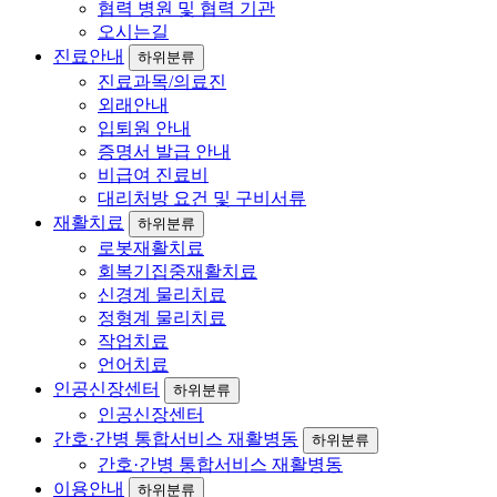
협력 병원 및 협력 기관
오시는길
진료안내
하위분류
진료과목/의료진
외래안내
입퇴원 안내
증명서 발급 안내
비급여 진료비
대리처방 요건 및 구비서류
재활치료
하위분류
로봇재활치료
회복기집중재활치료
신경계 물리치료
정형계 물리치료
작업치료
언어치료
인공신장센터
하위분류
인공신장센터
간호·간병 통합서비스 재활병동
하위분류
간호·간병 통합서비스 재활병동
이용안내
하위분류