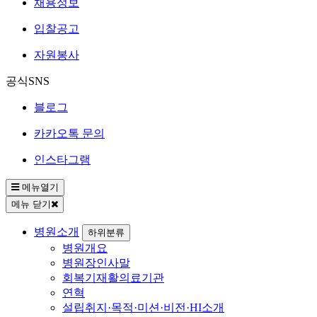
채용정보
입찰공고
자원봉사
공식SNS
블로그
카카오톡 문의
인스타그램
메뉴열기
메뉴 닫기
병원소개
하위분류
병원개요
병원장인사말
회복기재활의료기관
연혁
설립취지·목적·미션·비전·HI소개