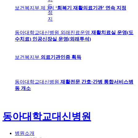
드
보건복지부 제 3기
‘회복기 재활의료기관’ 연속 지정
정
지
동아대학교대신병원 외래진료운영
재활치료실 운영(도
수치료) 인공신장실 운영(외래투석)
보건복지부
의료기관인증 획득
동아대학교대신병원
재활전문 간호·간병 통합서비스병
동 개소
동아대학교대신병원
병원소개