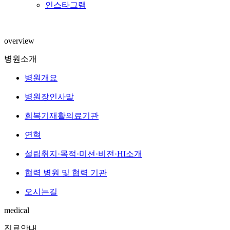
인스타그램
overview
병원소개
병원개요
병원장인사말
회복기재활의료기관
연혁
설립취지·목적·미션·비전·HI소개
협력 병원 및 협력 기관
오시는길
medical
진료안내