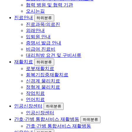
협력 병원 및 협력 기관
오시는길
진료안내
하위분류
진료과목/의료진
외래안내
입퇴원 안내
증명서 발급 안내
비급여 진료비
대리처방 요건 및 구비서류
재활치료
하위분류
로봇재활치료
회복기집중재활치료
신경계 물리치료
정형계 물리치료
작업치료
언어치료
인공신장센터
하위분류
인공신장센터
간호·간병 통합서비스 재활병동
하위분류
간호·간병 통합서비스 재활병동