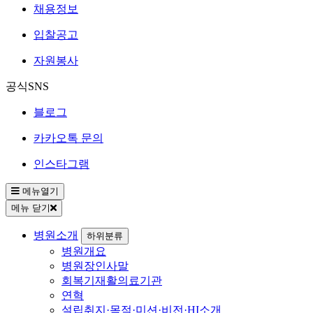
채용정보
입찰공고
자원봉사
공식SNS
블로그
카카오톡 문의
인스타그램
메뉴열기
메뉴 닫기
병원소개
하위분류
병원개요
병원장인사말
회복기재활의료기관
연혁
설립취지·목적·미션·비전·HI소개