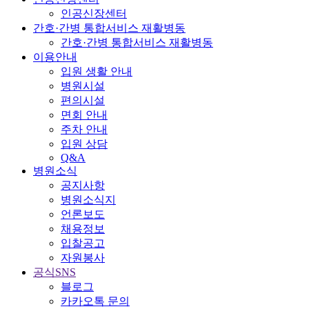
인공신장센터
간호·간병 통합서비스 재활병동
간호·간병 통합서비스 재활병동
이용안내
입원 생활 안내
병원시설
편의시설
면회 안내
주차 안내
입원 상담
Q&A
병원소식
공지사항
병원소식지
언론보도
채용정보
입찰공고
자원봉사
공식SNS
블로그
카카오톡 문의