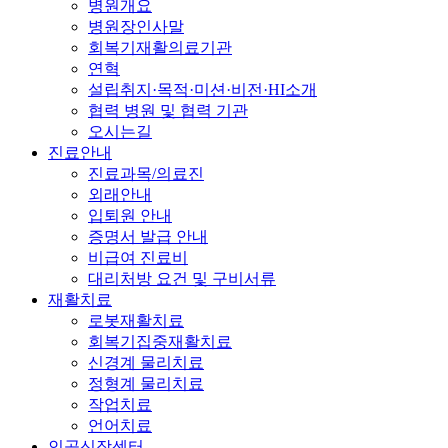
병원개요
병원장인사말
회복기재활의료기관
연혁
설립취지·목적·미션·비전·HI소개
협력 병원 및 협력 기관
오시는길
진료안내
진료과목/의료진
외래안내
입퇴원 안내
증명서 발급 안내
비급여 진료비
대리처방 요건 및 구비서류
재활치료
로봇재활치료
회복기집중재활치료
신경계 물리치료
정형계 물리치료
작업치료
언어치료
인공신장센터