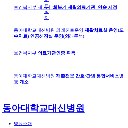
드
보건복지부 제 3기
‘회복기 재활의료기관’ 연속 지정
정
지
동아대학교대신병원 외래진료운영
재활치료실 운영(도
수치료) 인공신장실 운영(외래투석)
보건복지부
의료기관인증 획득
동아대학교대신병원
재활전문 간호·간병 통합서비스병
동 개소
동아대학교대신병원
병원소개