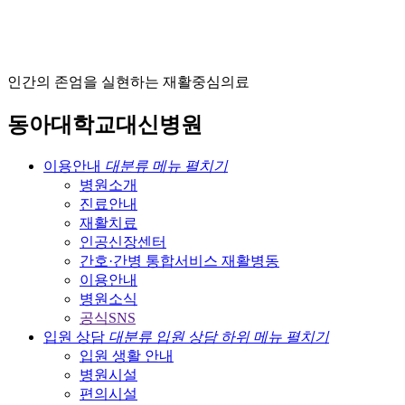
인
간
의
존
엄
을
실
현
하
는
재
활
중
심
의
료
동
아
대
학
교
대
신
병
원
이용안내
대분류 메뉴 펼치기
병원소개
진료안내
재활치료
인공신장센터
간호·간병 통합서비스 재활병동
이용안내
병원소식
공식SNS
입원 상담
대분류 입원 상담 하위 메뉴 펼치기
입원 생활 안내
병원시설
편의시설