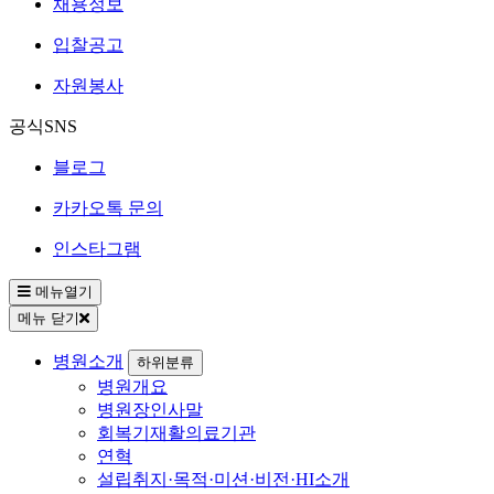
채용정보
입찰공고
자원봉사
공식SNS
블로그
카카오톡 문의
인스타그램
메뉴열기
메뉴 닫기
병원소개
하위분류
병원개요
병원장인사말
회복기재활의료기관
연혁
설립취지·목적·미션·비전·HI소개