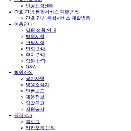
인공신장센터
간호·간병 통합서비스 재활병동
간호·간병 통합서비스 재활병동
이용안내
입원 생활 안내
병원시설
편의시설
면회 안내
주차 안내
입원 상담
Q&A
병원소식
공지사항
병원소식지
언론보도
채용정보
입찰공고
자원봉사
공식SNS
블로그
카카오톡 문의