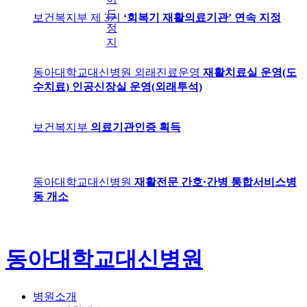
드
보건복지부 제 3기
‘회복기 재활의료기관’ 연속 지정
정
지
동아대학교대신병원 외래진료운영
재활치료실 운영(도
수치료) 인공신장실 운영(외래투석)
보건복지부
의료기관인증 획득
동아대학교대신병원
재활전문 간호·간병 통합서비스병
동 개소
동아대학교대신병원
병원소개