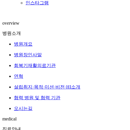
인스타그램
overview
병원소개
병원개요
병원장인사말
회복기재활의료기관
연혁
설립취지·목적·미션·비전·HI소개
협력 병원 및 협력 기관
오시는길
medical
진료안내