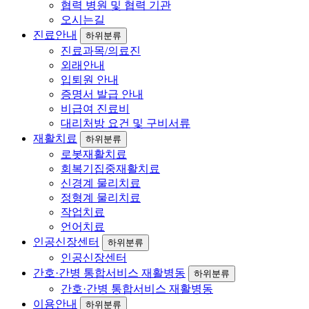
협력 병원 및 협력 기관
오시는길
진료안내
하위분류
진료과목/의료진
외래안내
입퇴원 안내
증명서 발급 안내
비급여 진료비
대리처방 요건 및 구비서류
재활치료
하위분류
로봇재활치료
회복기집중재활치료
신경계 물리치료
정형계 물리치료
작업치료
언어치료
인공신장센터
하위분류
인공신장센터
간호·간병 통합서비스 재활병동
하위분류
간호·간병 통합서비스 재활병동
이용안내
하위분류