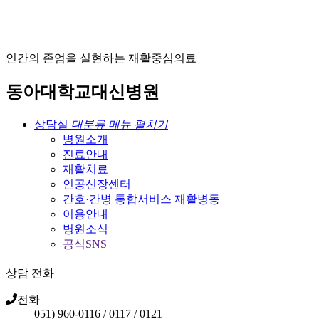
인
간
의
존
엄
을
실
현
하
는
재
활
중
심
의
료
동
아
대
학
교
대
신
병
원
상담실
대분류 메뉴 펼치기
병원소개
진료안내
재활치료
인공신장센터
간호·간병 통합서비스 재활병동
이용안내
병원소식
공식SNS
상담 전화
전화
051) 960-0116 / 0117 / 0121