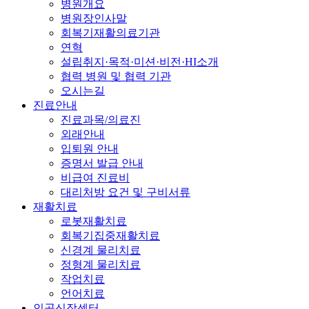
병원개요
병원장인사말
회복기재활의료기관
연혁
설립취지·목적·미션·비전·HI소개
협력 병원 및 협력 기관
오시는길
진료안내
진료과목/의료진
외래안내
입퇴원 안내
증명서 발급 안내
비급여 진료비
대리처방 요건 및 구비서류
재활치료
로봇재활치료
회복기집중재활치료
신경계 물리치료
정형계 물리치료
작업치료
언어치료
인공신장센터