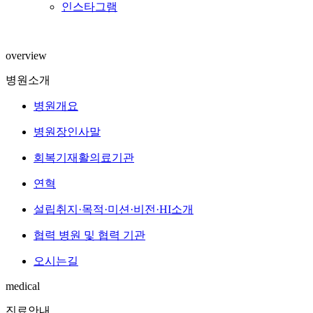
인스타그램
overview
병원소개
병원개요
병원장인사말
회복기재활의료기관
연혁
설립취지·목적·미션·비전·HI소개
협력 병원 및 협력 기관
오시는길
medical
진료안내