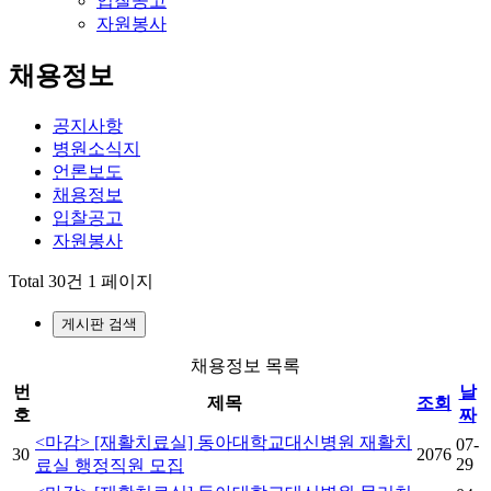
입찰공고
자원봉사
채용정보
공지사항
병원소식지
언론보도
채용정보
입찰공고
자원봉사
Total 30건
1 페이지
게시판 검색
채용정보 목록
번
날
제목
조회
호
짜
<마감> [재활치료실] 동아대학교대신병원 재활치
07-
30
2076
29
료실 행정직원 모집