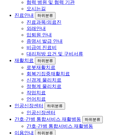
협력 병원 및 협력 기관
오시는길
진료안내
하위분류
진료과목/의료진
외래안내
입퇴원 안내
증명서 발급 안내
비급여 진료비
대리처방 요건 및 구비서류
재활치료
하위분류
로봇재활치료
회복기집중재활치료
신경계 물리치료
정형계 물리치료
작업치료
언어치료
인공신장센터
하위분류
인공신장센터
간호·간병 통합서비스 재활병동
하위분류
간호·간병 통합서비스 재활병동
이용안내
하위분류