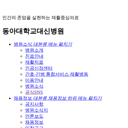
인
간
의
존
엄
을
실
현
하
는
재
활
중
심
의
료
동
아
대
학
교
대
신
병
원
병원소식
대분류 메뉴 펼치기
병원소개
진료안내
재활치료
인공신장센터
간호·간병 통합서비스 재활병동
이용안내
병원소식
공식SNS
채용정보
대분류 채용정보 하위 메뉴 펼치기
공지사항
병원소식지
언론보도
채용정보