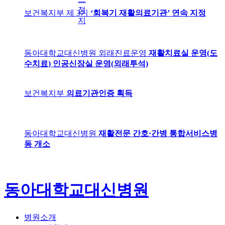
정
보건복지부 제 3기
‘회복기 재활의료기관’ 연속 지정
지
동아대학교대신병원 외래진료운영
재활치료실 운영(도
수치료) 인공신장실 운영(외래투석)
보건복지부
의료기관인증 획득
동아대학교대신병원
재활전문 간호·간병 통합서비스병
동 개소
동아대학교대신병원
병원소개