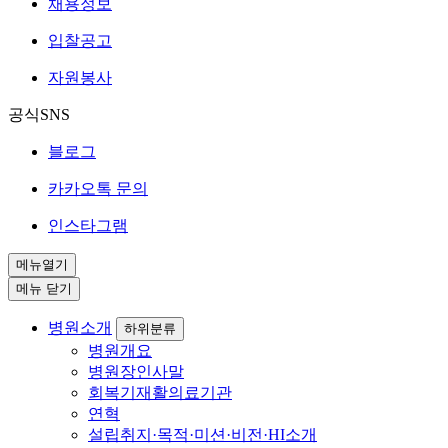
채용정보
입찰공고
자원봉사
공식SNS
블로그
카카오톡 문의
인스타그램
메뉴열기
메뉴 닫기
병원소개
하위분류
병원개요
병원장인사말
회복기재활의료기관
연혁
설립취지·목적·미션·비전·HI소개