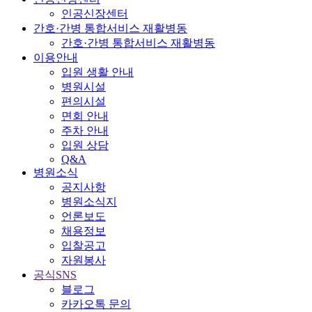
인공신장센터
간호·간병 통합서비스 재활병동
간호·간병 통합서비스 재활병동
이용안내
입원 생활 안내
병원시설
편의시설
면회 안내
주차 안내
입원 상담
Q&A
병원소식
공지사항
병원소식지
언론보도
채용정보
입찰공고
자원봉사
공식SNS
블로그
카카오톡 문의