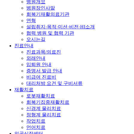
병원개요
병원장인사말
회복기재활의료기관
연혁
설립취지·목적·미션·비전·HI소개
협력 병원 및 협력 기관
오시는길
진료안내
진료과목/의료진
외래안내
입퇴원 안내
증명서 발급 안내
비급여 진료비
대리처방 요건 및 구비서류
재활치료
로봇재활치료
회복기집중재활치료
신경계 물리치료
정형계 물리치료
작업치료
언어치료
인공신장센터